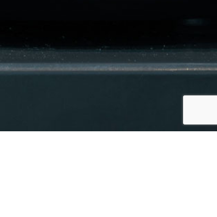
E-MAIL
info@cilentofortravellers.it